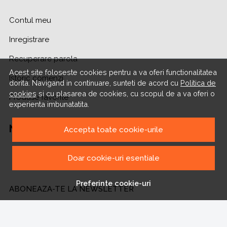
Contul meu
Inregistrare
Recuperare parola
Acest site foloseste cookies pentru a va oferi functionalitatea
Istoric comenzi
dorita. Navigand in continuare, sunteti de acord cu
Politica de
cookies
si cu plasarea de cookies, cu scopul de a va oferi o
Produse favorite
experienta imbunatatita.
NE GASESTI PE
Accepta toate cookie-urile
Doar cookie-uri esentiale
Preferinte cookie-uri
ABONEAZA-TE LA NEWSLETTER
Fii la curent cu toate promotiile si produsele noi din shop!