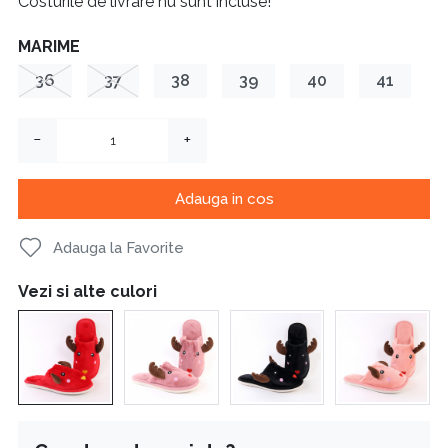
Costurile de livrare nu sunt incluse!
MARIME
36
37
38
39
40
41
−
+
Adauga in cos
Adauga la Favorite
Vezi si alte culori