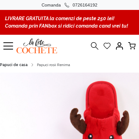
Comanda
0726164192
LIVRARE GRATUITA la comenzi de peste 250 lei!
Comanda prin FANbox si ridici comanda cand vrei tu!
Papuci de casa
Papuci rosii Renima