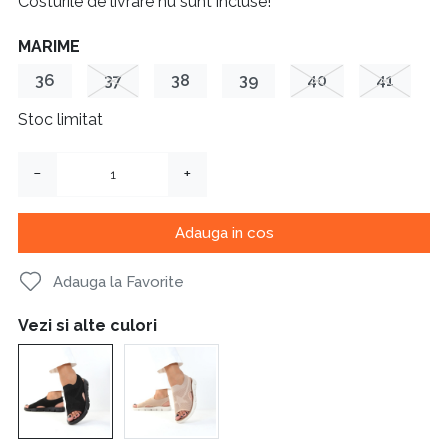
Costurile de livrare nu sunt incluse!
MARIME
36
37
38
39
40
41
Stoc limitat
−
+
Adauga in cos
Adauga la Favorite
Vezi si alte culori