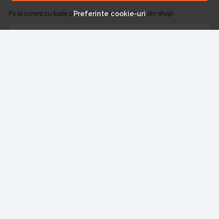
Preferinte cookie-uri
Fii la curent cu toate promotiile si produsele noi din shop!
Email
Aboneaza-te