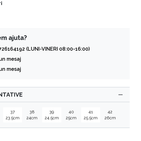
i
em ajuta?
726164192 (LUNI-VINERI 08:00-16:00)
 un mesaj
 un mesaj
ENTATIVE
37
38
39
40
41
42
23.5cm
24cm
24.5cm
25cm
25.5cm
26cm