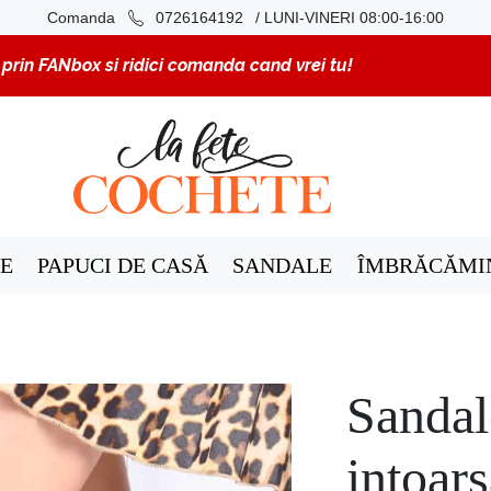
/ LUNI-VINERI 08:00-16:00
Comanda
0726164192
rin FANbox si ridici comanda cand vrei tu!
E
PAPUCI DE CASĂ
SANDALE
ÎMBRĂCĂMI
Sandal
intoar