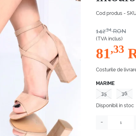
Cod produs - SK
,34
142
RON
(TVA inclus)
,33
81
Costurile de livrar
MARIME
35
36
Disponibil in stoc
−