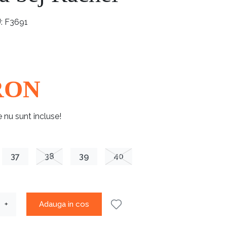
U
F3691
RON
e nu sunt incluse!
37
38
39
40
Adauga in cos
+