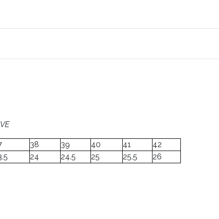
IVE
7
38
39
40
41
42
3.5
24
24.5
25
25.5
26