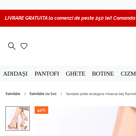
LIVRARE GRATUITA la comenzi de peste 250 lei! Comanda p
ADIDAȘI
PANTOFI
GHETE
BOTINE
CIZM
Sandale
Sandale cu toc
Sandale piele ecologica intoarsa bej Rachel
42%