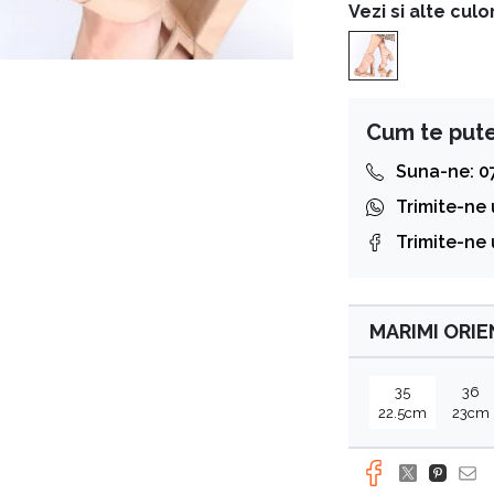
Vezi si alte culor
Cum te put
Suna-ne: 0
Trimite-ne
Trimite-ne
MARIMI ORI
35
36
22.5cm
23cm